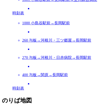
時刻表
1000 小島谷駅前→長岡駅前
260 与板→河根川・三ツ郷屋→長岡駅前
270 与板→河根川・日赤病院→長岡駅前
400 与板→関原→長岡駅前
時刻表
のりば地図