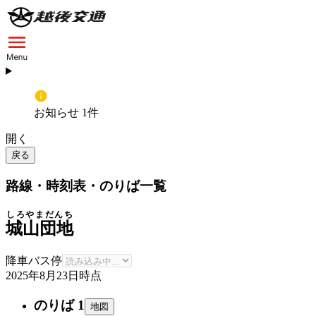
お知らせ 1件
開く
戻る
路線・時刻表・のりば一覧
しろやまだんち
城山団地
降車バス停
2025年8月23日
時点
のりば 1
地図