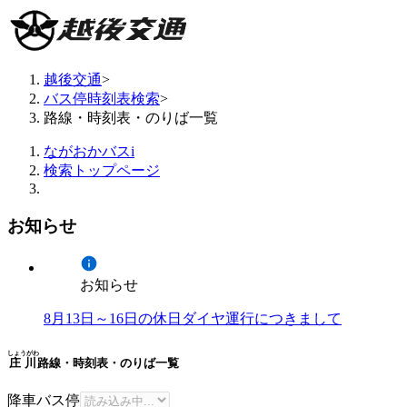
越後交通
>
バス停時刻表検索
>
路線・時刻表・のりば一覧
ながおかバスi
検索トップページ
お知らせ
お知らせ
8月13日～16日の休日ダイヤ運行につきまして
しょうがわ
庄川
路線・時刻表・のりば一覧
降車バス停