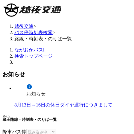
越後交通
>
バス停時刻表検索
>
路線・時刻表・のりば一覧
ながおかバスi
検索トップページ
お知らせ
お知らせ
8月13日～16日の休日ダイヤ運行につきまして
ざおう
蔵王
路線・時刻表・のりば一覧
降車バス停