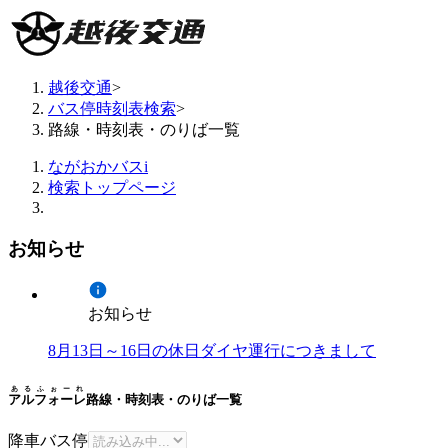
越後交通
>
バス停時刻表検索
>
路線・時刻表・のりば一覧
ながおかバスi
検索トップページ
お知らせ
お知らせ
8月13日～16日の休日ダイヤ運行につきまして
あるふぉーれ
アルフォーレ
路線・時刻表・のりば一覧
降車バス停