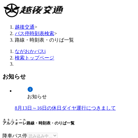
越後交通
>
バス停時刻表検索
>
路線・時刻表・のりば一覧
ながおかバスi
検索トップページ
お知らせ
お知らせ
8月13日～16日の休日ダイヤ運行につきまして
あるふぉーれ
アルフォーレ
路線・時刻表・のりば一覧
降車バス停