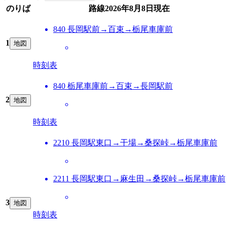
のりば
路線
2026年8月8日
現在
840 長岡駅前→百束→栃尾車庫前
1
地図
時刻表
840 栃尾車庫前→百束→長岡駅前
2
地図
時刻表
2210 長岡駅東口→干場→桑探峠→栃尾車庫前
2211 長岡駅東口→麻生田→桑探峠→栃尾車庫前
3
地図
時刻表