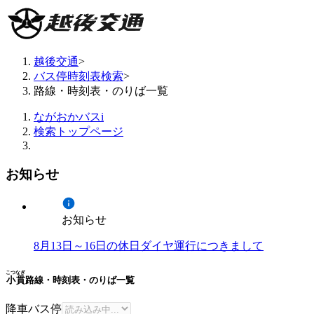
越後交通
>
バス停時刻表検索
>
路線・時刻表・のりば一覧
ながおかバスi
検索トップページ
お知らせ
お知らせ
8月13日～16日の休日ダイヤ運行につきまして
こつなぎ
小貫
路線・時刻表・のりば一覧
降車バス停