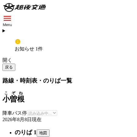
お知らせ 1件
開く
戻る
路線・時刻表・のりば一覧
こぞね
小曽根
降車バス停
2026年8月8日
現在
のりば 1
地図