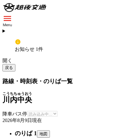
お知らせ 1件
開く
戻る
路線・時刻表・のりば一覧
こうちちゅうおう
川内中央
降車バス停
2026年8月9日
現在
のりば 1
地図