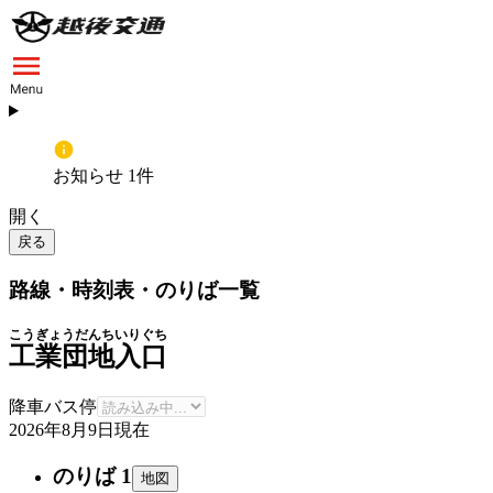
お知らせ 1件
開く
戻る
路線・時刻表・のりば一覧
こうぎょうだんちいりぐち
工業団地入口
降車バス停
2026年8月9日
現在
のりば 1
地図