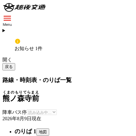
お知らせ 1件
開く
戻る
路線・時刻表・のりば一覧
くまのもりてらまえ
熊ノ森寺前
降車バス停
2026年8月9日
現在
のりば 1
地図