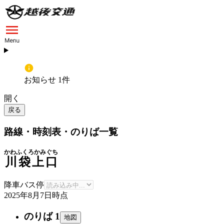
お知らせ 1件
開く
戻る
路線・時刻表・のりば一覧
かわふくろかみぐち
川袋上口
降車バス停
2025年8月7日
時点
のりば 1
地図