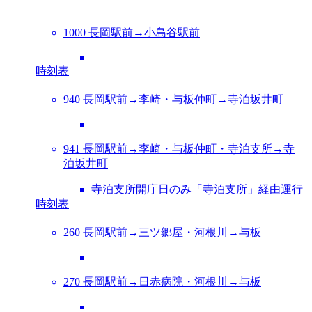
1000 長岡駅前→小島谷駅前
時刻表
940 長岡駅前→李崎・与板仲町→寺泊坂井町
941 長岡駅前→李崎・与板仲町・寺泊支所→寺
泊坂井町
寺泊支所開庁日のみ「寺泊支所」経由運行
時刻表
260 長岡駅前→三ツ郷屋・河根川→与板
270 長岡駅前→日赤病院・河根川→与板