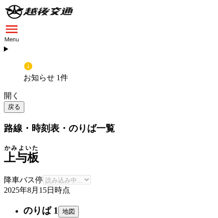
お知らせ 1件
開く
戻る
路線・時刻表・のりば一覧
かみよいた
上与板
降車バス停
2025年8月15日
時点
のりば 1
地図