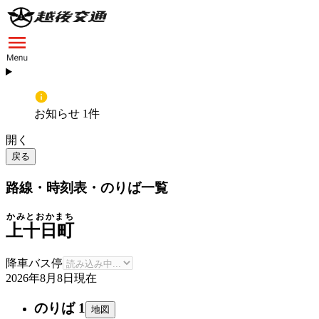
お知らせ 1件
開く
戻る
路線・時刻表・のりば一覧
かみとおかまち
上十日町
降車バス停
2026年8月8日
現在
のりば 1
地図