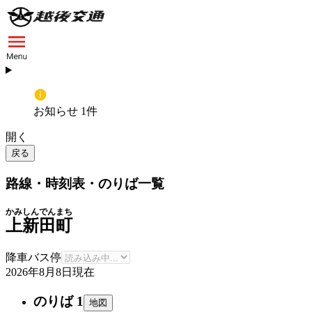
お知らせ 1件
開く
戻る
路線・時刻表・のりば一覧
かみしんでんまち
上新田町
降車バス停
2026年8月8日
現在
のりば 1
地図