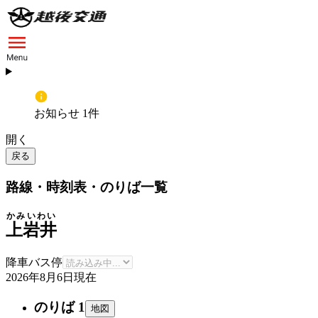
お知らせ 1件
開く
戻る
路線・時刻表・のりば一覧
かみいわい
上岩井
降車バス停
2026年8月6日
現在
のりば 1
地図