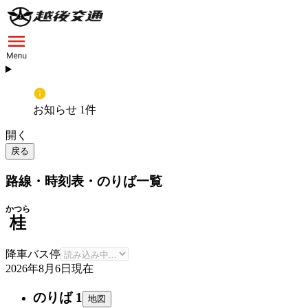
お知らせ 1件
開く
戻る
路線・時刻表・のりば一覧
かつら
桂
降車バス停
2026年8月6日
現在
のりば 1
地図