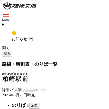
お知らせ 1件
開く
戻る
路線・時刻表・のりば一覧
かしわざきえきまえ
柏崎駅前
降車バス停
2025年8月23日
時点
のりば 1
地図