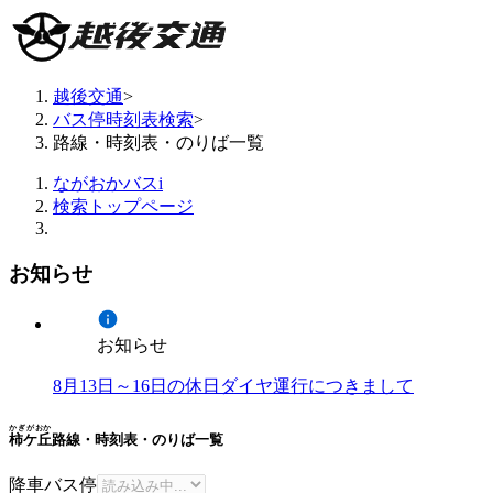
越後交通
>
バス停時刻表検索
>
路線・時刻表・のりば一覧
ながおかバスi
検索トップページ
お知らせ
お知らせ
8月13日～16日の休日ダイヤ運行につきまして
かぎがおか
柿ケ丘
路線・時刻表・のりば一覧
降車バス停