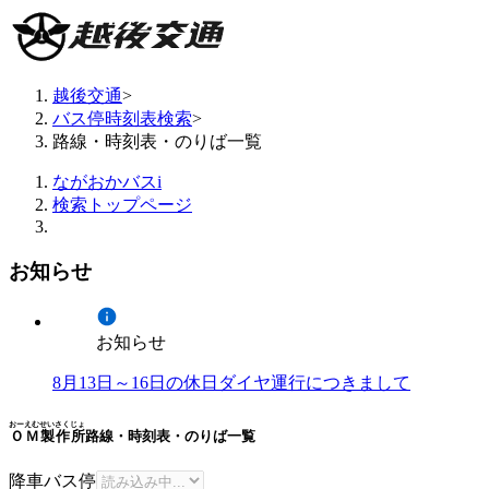
越後交通
>
バス停時刻表検索
>
路線・時刻表・のりば一覧
ながおかバスi
検索トップページ
お知らせ
お知らせ
8月13日～16日の休日ダイヤ運行につきまして
おーえむせいさくじょ
ＯＭ製作所
路線・時刻表・のりば一覧
降車バス停