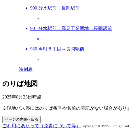
900 分水駅前→長岡駅前
901 分水駅前→高見工業団地→長岡駅前
920 今町５丁目→長岡駅前
時刻表
のりば地図
2025年8月23日
時点
※現地バス停にはのりば番号や名前の表記がない場合があり
ページの先頭へ戻る
ご利用にあたって（免責について等）
Copyright © 1999- Echigo Kots