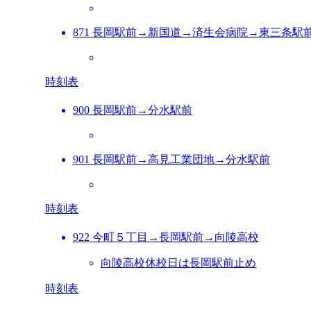
871 長岡駅前→新国道→済生会病院→東三条駅
時刻表
900 長岡駅前→分水駅前
901 長岡駅前→高見工業団地→分水駅前
時刻表
922 今町５丁目→長岡駅前→向陵高校
向陵高校休校日は長岡駅前止め
時刻表