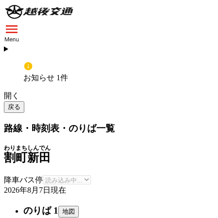
お知らせ 1件
開く
戻る
路線・時刻表・のりば一覧
わりまちしんでん
割町新田
降車バス停
2026年8月7日
現在
のりば 1
地図