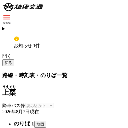
お知らせ 1件
開く
戻る
路線・時刻表・のりば一覧
うえぐり
上栗
降車バス停
2026年8月7日
現在
のりば 1
地図