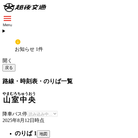
お知らせ 1件
開く
戻る
路線・時刻表・のりば一覧
やまむろちゅうおう
山室中央
降車バス停
2025年8月12日
時点
のりば 1
地図