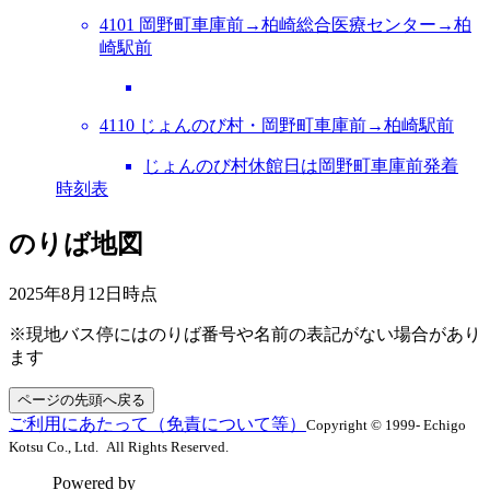
4101 岡野町車庫前→柏崎総合医療センター→柏
崎駅前
4110 じょんのび村・岡野町車庫前→柏崎駅前
じょんのび村休館日は岡野町車庫前発着
時刻表
のりば地図
2025年8月12日
時点
※現地バス停にはのりば番号や名前の表記がない場合があり
ます
ページの先頭へ戻る
ご利用にあたって（免責について等）
Copyright © 1999- Echigo
Kotsu Co., Ltd. All Rights Reserved.
Powered by