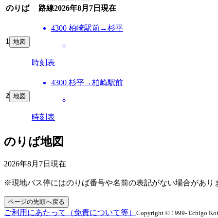
のりば
路線
2026年8月7日
現在
4300 柏崎駅前→杉平
1
地図
時刻表
4300 杉平→柏崎駅前
2
地図
時刻表
のりば地図
2026年8月7日
現在
※現地バス停にはのりば番号や名前の表記がない場合があり
ページの先頭へ戻る
ご利用にあたって（免責について等）
Copyright © 1999- Echigo Kots