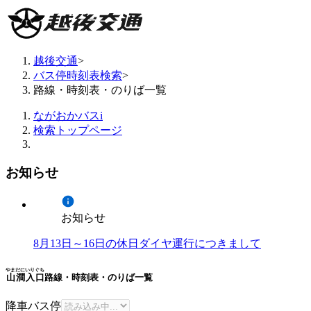
越後交通
>
バス停時刻表検索
>
路線・時刻表・のりば一覧
ながおかバスi
検索トップページ
お知らせ
お知らせ
8月13日～16日の休日ダイヤ運行につきまして
やまだにいりぐち
山澗入口
路線・時刻表・のりば一覧
降車バス停