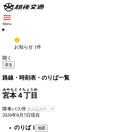
お知らせ 1件
開く
戻る
路線・時刻表・のりば一覧
みやもと４ちょうめ
宮本４丁目
降車バス停
2026年8月7日
現在
のりば 1
地図