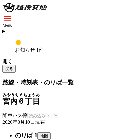
お知らせ 1件
開く
戻る
路線・時刻表・のりば一覧
みやうち６ちょうめ
宮内６丁目
降車バス停
2026年8月10日
現在
のりば 1
地図