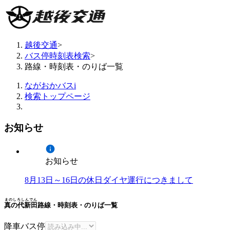
越後交通
>
バス停時刻表検索
>
路線・時刻表・のりば一覧
ながおかバスi
検索トップページ
お知らせ
お知らせ
8月13日～16日の休日ダイヤ運行につきまして
まのしろしんでん
真の代新田
路線・時刻表・のりば一覧
降車バス停