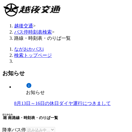
越後交通
>
バス停時刻表検索
>
路線・時刻表・のりば一覧
ながおかバスi
検索トップページ
お知らせ
お知らせ
8月13日～16日の休日ダイヤ運行につきまして
ほりみなみ
堀南
路線・時刻表・のりば一覧
降車バス停