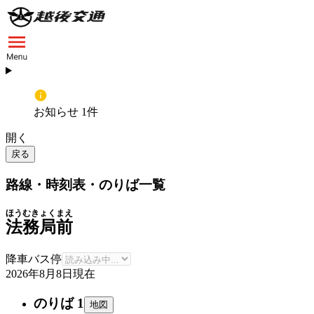
お知らせ 1件
開く
戻る
路線・時刻表・のりば一覧
ほうむきょくまえ
法務局前
降車バス停
2026年8月8日
現在
のりば 1
地図