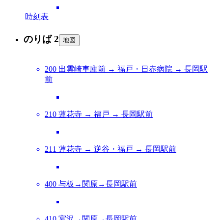
時刻表
のりば 2
地図
200 出雲崎車庫前 → 福戸・日赤病院 → 長岡駅
前
210 蓮花寺 → 福戸 → 長岡駅前
211 蓮花寺 → 逆谷・福戸 → 長岡駅前
400 与板→関原→長岡駅前
410 宮沢→関原→長岡駅前