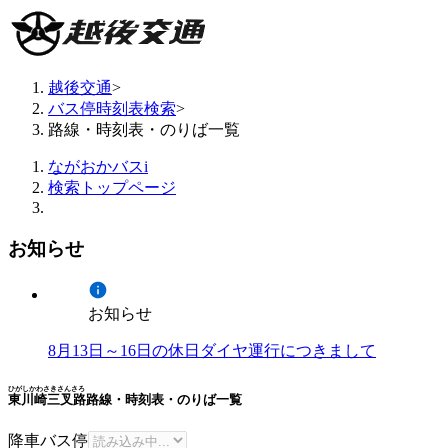
越後交通
>
バス停時刻表検索
>
路線・時刻表・のりば一覧
ながおかバスi
検索トップページ
お知らせ
お知らせ
8月13日～16日の休日ダイヤ運行につきまして
ひがしかわさきさんさろ
東川崎三叉路
路線・時刻表・のりば一覧
降車バス停