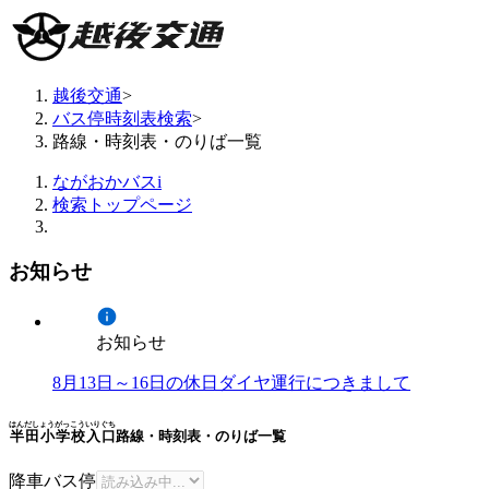
越後交通
>
バス停時刻表検索
>
路線・時刻表・のりば一覧
ながおかバスi
検索トップページ
お知らせ
お知らせ
8月13日～16日の休日ダイヤ運行につきまして
はんだしょうがっこういりぐち
半田小学校入口
路線・時刻表・のりば一覧
降車バス停