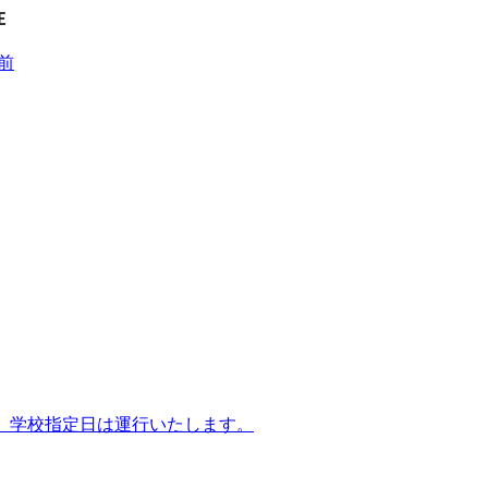
在
前
/31間運休。学校指定日は運行いたします。