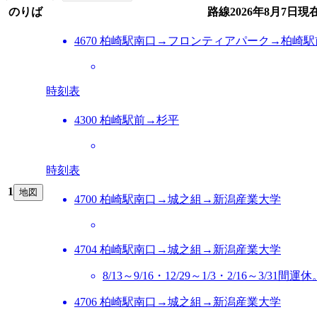
のりば
路線
2026年8月7日
現
4670 柏崎駅南口→フロンティアパーク→柏崎駅
時刻表
4300 柏崎駅前→杉平
時刻表
1
地図
4700 柏崎駅南口→城之組→新潟産業大学
4704 柏崎駅南口→城之組→新潟産業大学
8/13～9/16・12/29～1/3・2/16～3
4706 柏崎駅南口→城之組→新潟産業大学