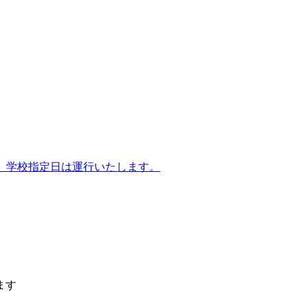
/31間運休。学校指定日は運行いたします。
ます