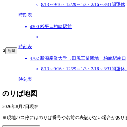
8/13～9/16・12/29～1/3・2/16～3/31間運休
時刻表
4300 杉平→柏崎駅前
時刻表
2
地図
4702 新潟産業大学→田尻工業団地→柏崎駅南口
8/13～9/16・12/29～1/3・2/16～3
時刻表
のりば地図
2026年8月7日
現在
※現地バス停にはのりば番号や名前の表記がない場合があり