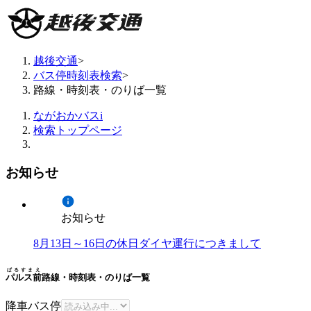
越後交通
>
バス停時刻表検索
>
路線・時刻表・のりば一覧
ながおかバスi
検索トップページ
お知らせ
お知らせ
8月13日～16日の休日ダイヤ運行につきまして
ぱるすまえ
パルス前
路線・時刻表・のりば一覧
降車バス停