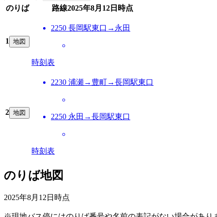
のりば
路線
2025年8月12日
時点
2250 長岡駅東口→永田
1
地図
時刻表
2230 浦瀬→豊町→長岡駅東口
2
地図
2250 永田→長岡駅東口
時刻表
のりば地図
2025年8月12日
時点
※現地バス停にはのりば番号や名前の表記がない場合があり