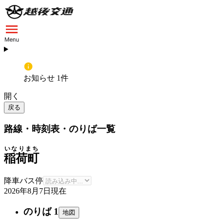
お知らせ 1件
開く
戻る
路線・時刻表・のりば一覧
いなりまち
稲荷町
降車バス停
2026年8月7日
現在
のりば 1
地図