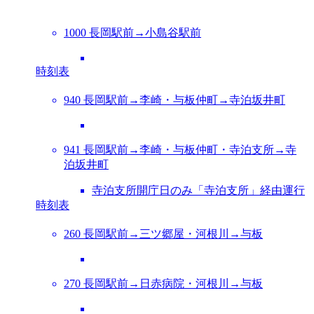
1000 長岡駅前→小島谷駅前
時刻表
940 長岡駅前→李崎・与板仲町→寺泊坂井町
941 長岡駅前→李崎・与板仲町・寺泊支所→寺
泊坂井町
寺泊支所開庁日のみ「寺泊支所」経由運行
時刻表
260 長岡駅前→三ツ郷屋・河根川→与板
270 長岡駅前→日赤病院・河根川→与板