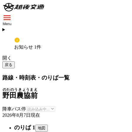
お知らせ 1件
開く
戻る
路線・時刻表・のりば一覧
のたのうきょうまえ
野田農協前
降車バス停
2026年8月7日
現在
のりば 1
地図