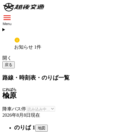
お知らせ 1件
開く
戻る
路線・時刻表・のりば一覧
にればら
楡原
降車バス停
2026年8月8日
現在
のりば 1
地図