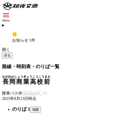
お知らせ 1件
開く
戻る
路線・時刻表・のりば一覧
ながおかしょうぎょうこうこうまえ
長岡商業高校前
降車バス停
2025年8月23日
時点
のりば 1
地図