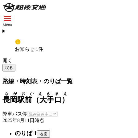
お知らせ 1件
開く
戻る
路線・時刻表・のりば一覧
ながおかえきまえ
長岡駅前（大手口）
降車バス停
2025年8月11日
時点
のりば 1
地図