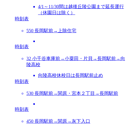
4/1～11/30間は越後丘陵公園まで延長運行
（休園日は除く）
時刻表
550 長岡駅前→上除住宅
時刻表
32 小千谷車庫前→小粟田・片貝→長岡駅前→向
陵高校
向陵高校休校日は長岡駅前止め
時刻表
530 長岡駅前→関原・宮本２丁目→長岡駅前
時刻表
450 長岡駅前→関原→灰下入口