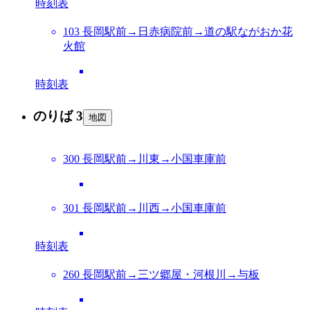
時刻表
103 長岡駅前→日赤病院前→道の駅ながおか花
火館
時刻表
のりば 3
地図
300 長岡駅前→川東→小国車庫前
301 長岡駅前→川西→小国車庫前
時刻表
260 長岡駅前→三ツ郷屋・河根川→与板