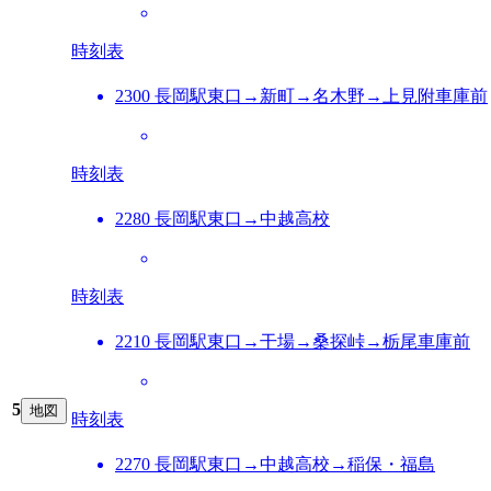
時刻表
2300 長岡駅東口→新町→名木野→上見附車庫前
時刻表
2280 長岡駅東口→中越高校
時刻表
2210 長岡駅東口→干場→桑探峠→栃尾車庫前
5
地図
時刻表
2270 長岡駅東口→中越高校→稲保・福島