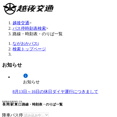
越後交通
>
バス停時刻表検索
>
路線・時刻表・のりば一覧
ながおかバスi
検索トップページ
お知らせ
お知らせ
8月13日～16日の休日ダイヤ運行につきまして
ながおかえきひがしぐち
長岡駅東口
路線・時刻表・のりば一覧
降車バス停