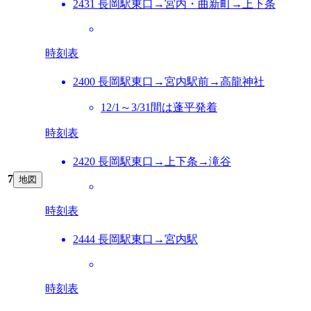
2431 長岡駅東口→宮内・曲新町→上下条
時刻表
2400 長岡駅東口→宮内駅前→高龍神社
12/1～3/31間は蓬平発着
時刻表
2420 長岡駅東口→上下条→滝谷
7
地図
時刻表
2444 長岡駅東口→宮内駅
時刻表