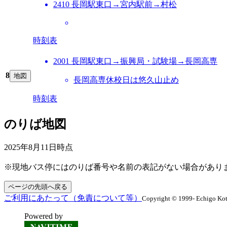
2410 長岡駅東口→宮内駅前→村松
時刻表
2001 長岡駅東口→振興局・試験場→長岡高専
8
地図
長岡高専休校日は悠久山止め
時刻表
のりば地図
2025年8月11日
時点
※現地バス停にはのりば番号や名前の表記がない場合があり
ページの先頭へ戻る
ご利用にあたって（免責について等）
Copyright © 1999- Echigo Kots
Powered by