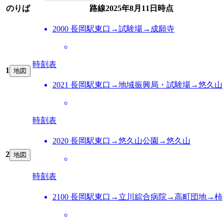
のりば
路線
2025年8月11日
時点
2000 長岡駅東口→試験場→成願寺
時刻表
1
地図
2021 長岡駅東口→地域振興局・試験場→悠久山
時刻表
2020 長岡駅東口→悠久山公園→悠久山
2
地図
時刻表
2100 長岡駅東口→立川綜合病院→高町団地→柿