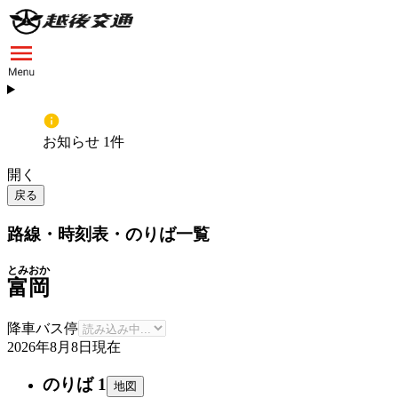
お知らせ 1件
開く
戻る
路線・時刻表・のりば一覧
とみおか
富岡
降車バス停
2026年8月8日
現在
のりば 1
地図