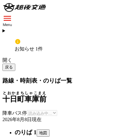
お知らせ 1件
開く
戻る
路線・時刻表・のりば一覧
とおかまちしゃこまえ
十日町車庫前
降車バス停
2026年8月8日
現在
のりば 1
地図