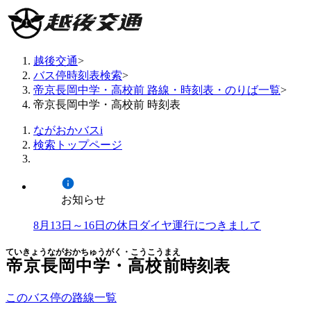
越後交通
>
バス停時刻表検索
>
帝京長岡中学・高校前 路線・時刻表・のりば一覧
>
帝京長岡中学・高校前 時刻表
ながおかバスi
検索トップページ
お知らせ
8月13日～16日の休日ダイヤ運行につきまして
ていきょうながおかちゅうがく・こうこうまえ
帝京長岡中学・高校前
時刻表
このバス停の路線一覧