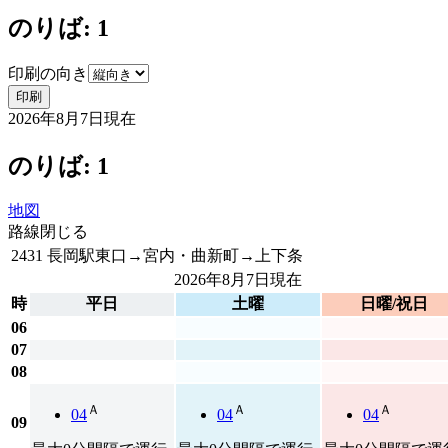
のりば: 1
印刷の向き
印刷
2026年8月7日
現在
のりば: 1
地図
路線
閉じる
2431 長岡駅東口→宮内・曲新町→上下条
2026年8月7日
現在
時
平日
土曜
日曜/祝日
06
07
08
Ａ
Ａ
Ａ
04
04
04
09