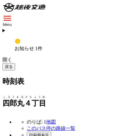
お知らせ 1件
開く
戻る
時刻表
しろうまる４ちょうめ
四郎丸４丁目
のりば: 1
地図
このバス停の路線一覧
印刷用表示