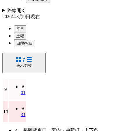
路線
開く
2026年8月9日
現在
平日
土曜
日曜/祝日
表示切替
Ａ
9
01
Ａ
14
31
Ａ…長岡駅東口→宮内・曲新町→上下条