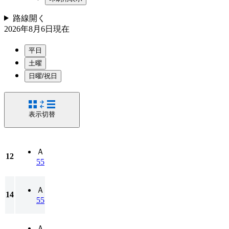
路線
開く
2026年8月6日
現在
平日
土曜
日曜/祝日
表示切替
Ａ
12
55
Ａ
14
55
Ａ