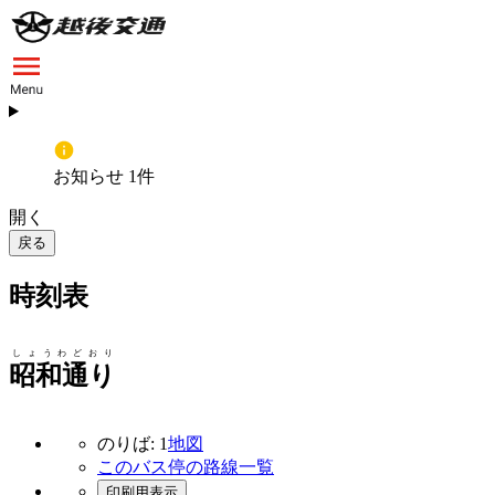
お知らせ 1件
開く
戻る
時刻表
しょうわどおり
昭和通り
のりば: 1
地図
このバス停の路線一覧
印刷用表示