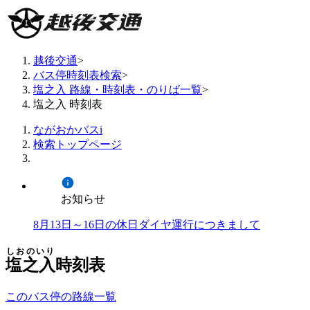
越後交通
>
バス停時刻表検索
>
塩之入 路線・時刻表・のりば一覧
>
塩之入 時刻表
ながおかバスi
検索トップページ
お知らせ
8月13日～16日の休日ダイヤ運行につきまして
しおのいり
塩之入
時刻表
このバス停の路線一覧