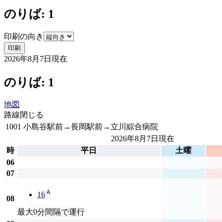
のりば: 1
印刷の向き
印刷
2026年8月7日
現在
のりば: 1
地図
路線
閉じる
1001 小島谷駅前→長岡駅前→立川綜合病院
2026年8月7日
現在
時
平日
土曜
06
07
Ａ
16
08
最大0分間隔で運行