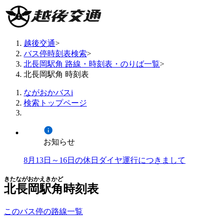
越後交通
>
バス停時刻表検索
>
北長岡駅角 路線・時刻表・のりば一覧
>
北長岡駅角 時刻表
ながおかバスi
検索トップページ
お知らせ
8月13日～16日の休日ダイヤ運行につきまして
きたながおかえきかど
北長岡駅角
時刻表
このバス停の路線一覧