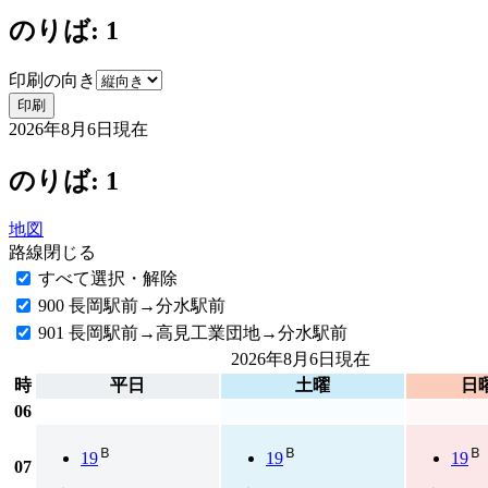
のりば: 1
印刷の向き
印刷
2026年8月6日
現在
のりば: 1
地図
路線
閉じる
すべて選択・解除
900 長岡駅前→分水駅前
901 長岡駅前→高見工業団地→分水駅前
2026年8月6日
現在
時
平日
土曜
日
06
Ｂ
Ｂ
Ｂ
19
19
19
07