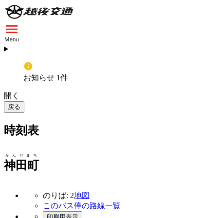
お知らせ 1件
開く
戻る
時刻表
かんだまち
神田町
のりば: 2
地図
このバス停の路線一覧
印刷用表示