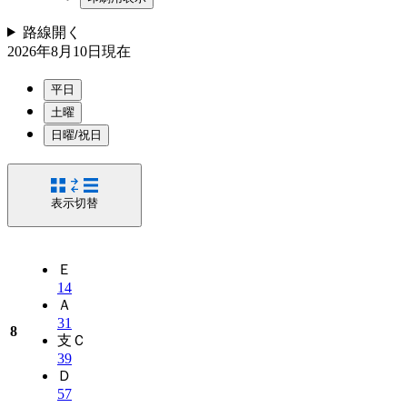
路線
開く
2026年8月10日
現在
平日
土曜
日曜/祝日
表示切替
Ｅ
14
Ａ
31
8
支
Ｃ
39
Ｄ
57