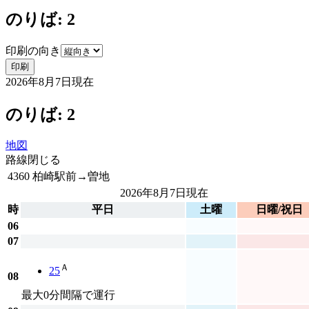
のりば: 2
印刷の向き
印刷
2026年8月7日
現在
のりば: 2
地図
路線
閉じる
4360 柏崎駅前→曽地
2026年8月7日
現在
時
平日
土曜
日曜/祝日
06
07
Ａ
25
08
最大0分間隔で運行