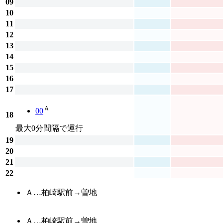
09
10
11
12
13
14
15
16
17
Ａ
00
18
最大0分間隔で運行
19
20
21
22
Ａ…柏崎駅前→曽地
Ａ…柏崎駅前→曽地