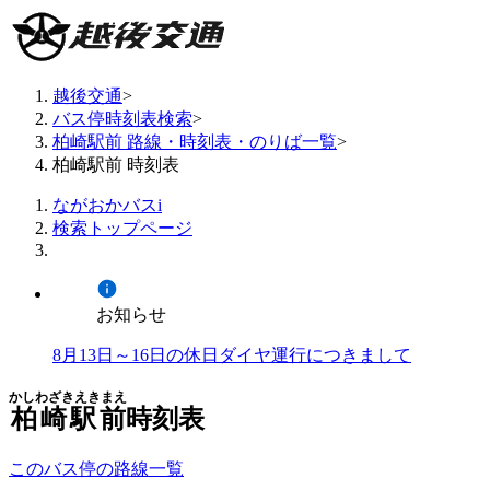
越後交通
>
バス停時刻表検索
>
柏崎駅前 路線・時刻表・のりば一覧
>
柏崎駅前 時刻表
ながおかバスi
検索トップページ
お知らせ
8月13日～16日の休日ダイヤ運行につきまして
かしわざきえきまえ
柏崎駅前
時刻表
このバス停の路線一覧