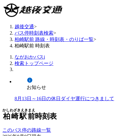
越後交通
>
バス停時刻表検索
>
柏崎駅前 路線・時刻表・のりば一覧
>
柏崎駅前 時刻表
ながおかバスi
検索トップページ
お知らせ
8月13日～16日の休日ダイヤ運行につきまして
かしわざきえきまえ
柏崎駅前
時刻表
このバス停の路線一覧