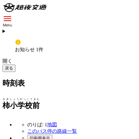
お知らせ 1件
開く
戻る
時刻表
かぎしょうがっこうまえ
柿小学校前
のりば: 1
地図
このバス停の路線一覧
印刷用表示