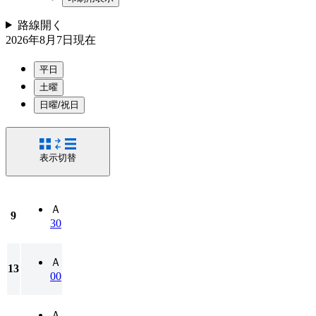
路線
開く
2026年8月7日
現在
平日
土曜
日曜/祝日
表示切替
Ａ
9
30
Ａ
13
00
Ａ