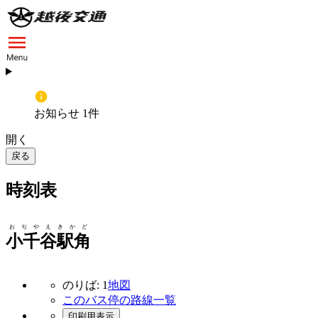
お知らせ 1件
開く
戻る
時刻表
おぢやえきかど
小千谷駅角
のりば: 1
地図
このバス停の路線一覧
印刷用表示