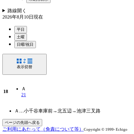
路線
開く
2026年8月10日
現在
平日
土曜
日曜/祝日
表示切替
Ａ
18
21
Ａ…小千谷車庫前→北五辺→池津三叉路
ページの先頭へ戻る
ご利用にあたって（免責について等）
Copyright © 1999- Echigo